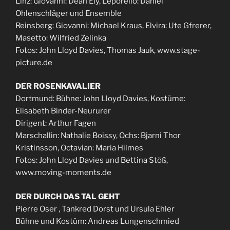
Linz: Giovanni: Dean Ely, Leporello: Daniel
Ohlenschläger und Ensemble
Reinsberg: Giovanni: Michael Kraus, Elvira: Ute Gfrerer,
Masetto: Wilfried Zelinka
Fotos: John Lloyd Davies, Thomas Jauk, www.stage-
picture.de
DER ROSENKAVALIER
Dortmund: Bühne: John Lloyd Davies, Kostüme:
Elisabeth Binder-Neururer
Dirigent: Arthur Fagen
Marschallin: Nathalie Boissy, Ochs: Bjarni Thor
Kristinsson, Octavian: Maria Hilmes
Fotos: John Lloyd Davies und Bettina Stöß,
www.moving-moments.de
DER DURCH DAS TAL GEHT
Pierre Oser , Tankred Dorst und Ursula Ehler
Bühne und Kostüm: Andreas Lungenschmied