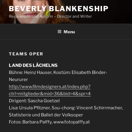
Skip
BEVERLY BLANKENSHIP
to
Regisseurin und Autorin – Director and Writer
content
Menu
TEAMS OPER
LAND DES LÄCHELNS
Bühne: Heinz Hauser, Kostüm: Elisabeth Binder-
Neururer
http://www.filmdesigners.at/index.php?
ctrl=mitglieder&mid=36&bid=4&spr=4
Dirigent: Sascha Goetzel
Lisa: Ursula Pfitzner, Sou-chong: Vincent Schirrmacher,
Statisterie und Ballet der Volksoper
Fotos: Barbara Palffy, www.fotopalffy.at