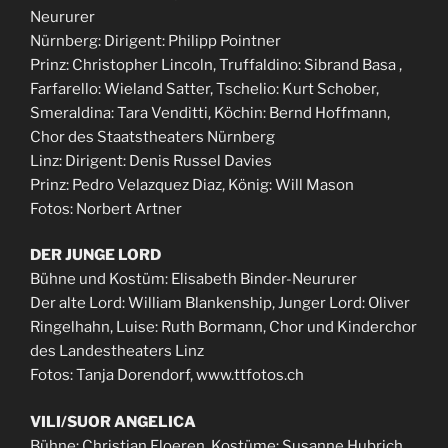
Neururer
Nürnberg: Dirigent: Philipp Pointner
Prinz: Christopher Lincoln, Truffaldino: Sibrand Basa ,
Farfarello: Wieland Satter, Tschelio: Kurt Schober,
Smeraldina: Tara Venditti, Köchin: Bernd Hoffmann,
Chor des Staatstheaters Nürnberg
Linz: Dirigent: Denis Russel Davies
Prinz: Pedro Velazquez Diaz, König: Will Mason
Fotos: Norbert Artner
DER JUNGE LORD
Bühne und Kostüm: Elisabeth Binder-Neururer
Der alte Lord: William Blankenship, Junger Lord: Oliver
Ringelhahn, Luise: Ruth Bormann, Chor und Kinderchor
des Landestheaters Linz
Fotos: Tanja Dorendorf, www.ttfotos.ch
VILI/SUOR ANGELICA
Bühne: Christian Floeren, Kostüme: Susanne Hubrich