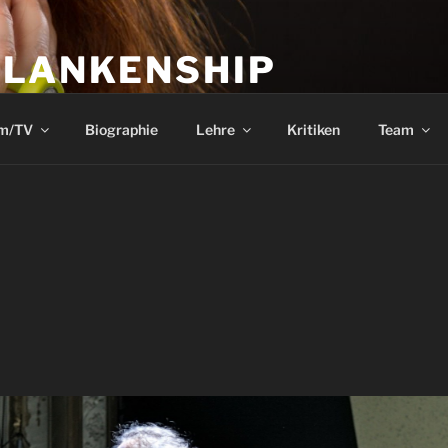
BLANKENSHIP
ctor and Writer
lm/TV
Biographie
Lehre
Kritiken
Team