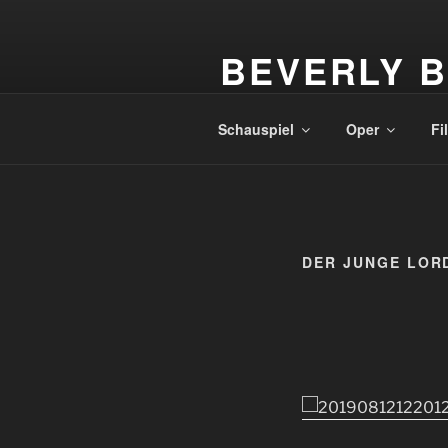
Zum
Inhalt
BEVERLY 
springen
Regisseurin und Autorin – Dire
Schauspiel
Oper
Fi
DER JUNGE LOR