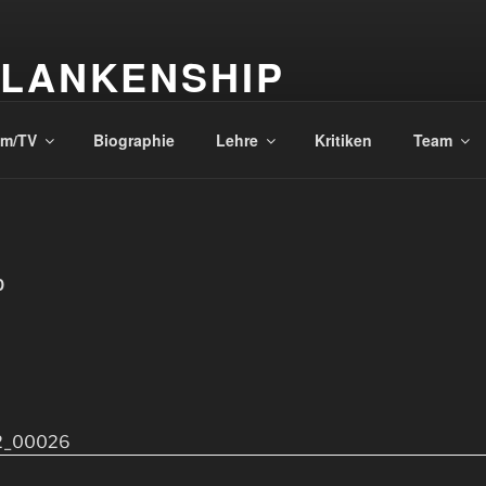
BLANKENSHIP
ctor and Writer
lm/TV
Biographie
Lehre
Kritiken
Team
D